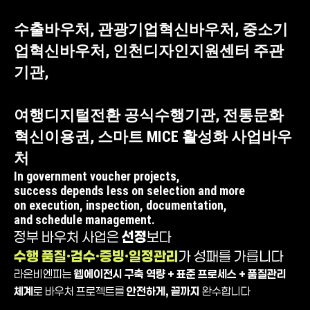
정부 바우처 사업 소개 및 라온비엔피의 핵심 역량
수출바우처, 관광기업혁신바우처, 중소기
업혁신바우처, 인천디자인지원센터 주관
기관,
여행디지털전환 공식수행기관, 전통문화
혁신이용권, 스마트 MICE 활성화 사업바우
처
In government voucher projects,
success depends less on selection and more
on execution, inspection, documentation,
and schedule management.
정부 바우처 사업은
선정
보다
수행 품질·검수·증빙·일정관리
가 성패를 가릅니다
라온비엔피는
웹에이전시 구축 역량 + 표준 프로세스 + 품질관리
체계
로 바우처 프로젝트를
안전하게, 끝까지
완수합니다