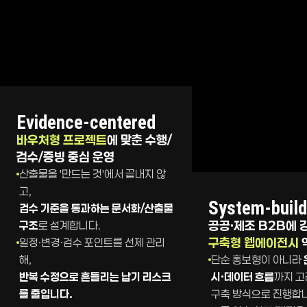
Evidence-centered
바우처형 프로젝트
에 맞춘 수행/
검수/증빙 중심 운영
산출물을 '만드는 것'에서 끝내지 않
고,
System-build
검수 기준을 통과하는 문서화/산출물
공공·제조 B2B에 
구조
로 설계합니다.
구축형 웹에이전시
일정·변경·검수 포인트를 선제 관리
해,
단순 홍보형이 아니라
반복 수정으로 흔들리는 납기 리스크
시·데이터 흐름
까지 
라온비엔피의 5가지 핵심 강점 - 바우처 프로젝트 수행 역량
를 줄입니다.
구축 방식으로 진행합